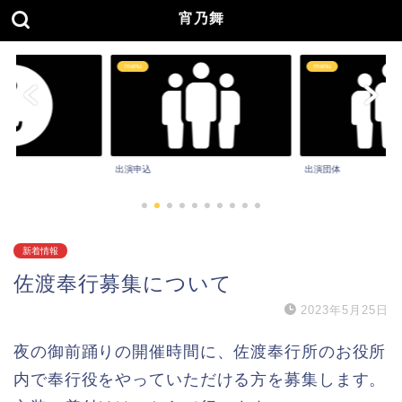
令和8年6月5日㈮・6日㈯
宵乃舞
【おすすめ見学（撮影）ポイント：「佐渡版画村美術館～時鐘
楼」の間は、大変混みあいます。 「上京町十字路～大工町」の
menu
menu
間は、比較的混雑がございません。見学、撮影のおすすめポイ
ントです。】
出演申込
出演団体
新着情報
佐渡奉行募集について
2023年5月25日
夜の御前踊りの開催時間に、佐渡奉行所のお役所
内で奉行役をやっていただける方を募集します。