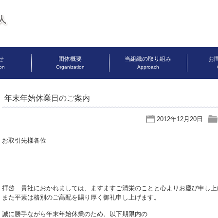
せ
団体概要
当組織の取り組み
お
ion
Organization
Approach
年末年始休業日のご案内
2012年12月20日
お取引先様各位
拝啓 貴社におかれましては、ますますご清栄のことと心よりお慶び申し上
また平素は格別のご高配を賜り厚く御礼申し上げます。
誠に勝手ながら年末年始休業のため、以下期限内の