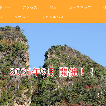
トリー
アクセス
宿泊
コースマップ
ム
リザルト
シャトルバス
2026年9月 開催！！