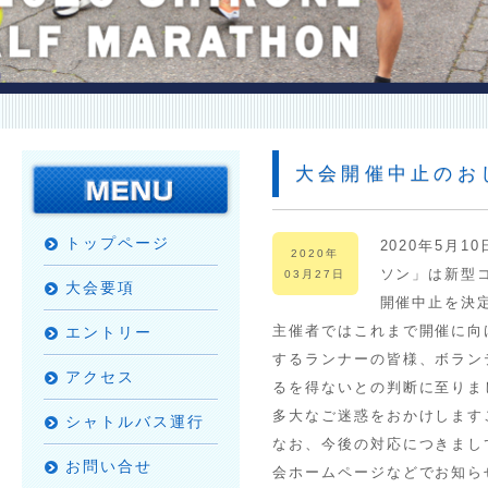
大会開催中止のお
トップページ
2020年5月
2020年
ソン」は新型
03月27日
大会要項
開催中止を決
主催者ではこれまで開催に向
エントリー
するランナーの皆様、ボラン
アクセス
るを得ないとの判断に至りま
多大なご迷惑をおかけします
シャトルバス運行
なお、今後の対応につきまし
お問い合せ
会ホームページなどでお知ら